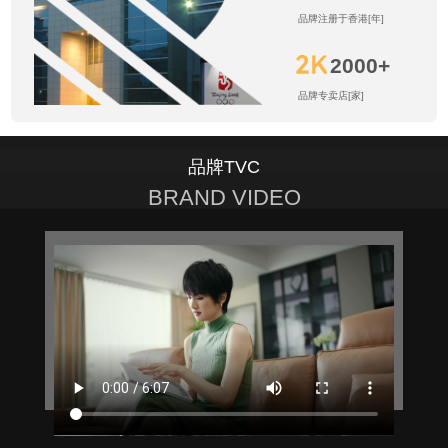
品牌注册于香港[年]
2000+
品牌专卖店[家]
品牌TVC
BRAND VIDEO