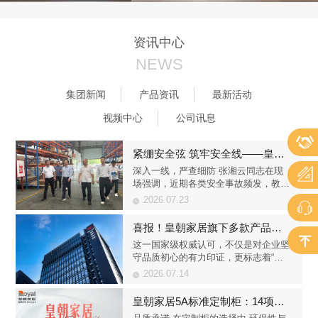
资讯中心
NEWS
集团新闻
产品资讯
最新活动
视频中心
公司讯息
紧绷安全弦 筑牢安全线——皇朝家居开展安全生产专项排查整治行动
深入一线，严查细防 张湘云同志在现
场强调，近期各类安全事故频发，教训
极其深刻，必须引…
2026.07.23
喜报！皇朝家居旗下多款产品入驻全国商业质量监测服务平台，彰显品质硬实力
这一国家级权威认可，不仅是对企业坚
守品质初心的有力印证，更标志着“皇
朝制造”正加速融入“中国质造”的…
2026.07.14
皇朝家居5A标准定制柜：14项严苛指标，重新定义健康与品质