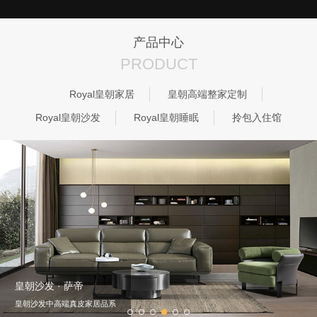
产品中心
PRODUCT
Royal皇朝家居
皇朝高端整家定制
Royal皇朝沙发
Royal皇朝睡眠
拎包入住馆
皇朝沙发 · 萨帝
皇朝沙发中高端真皮家居品系