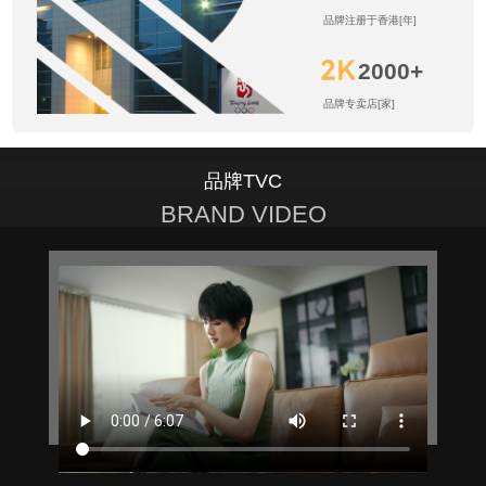
品牌注册于香港[年]
2000+
品牌专卖店[家]
品牌TVC
BRAND VIDEO