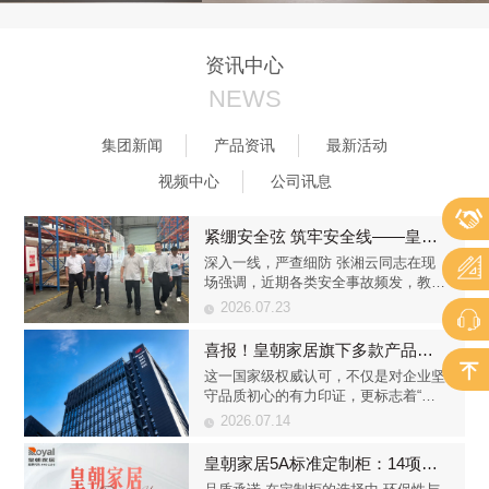
资讯中心
NEWS
集团新闻
产品资讯
最新活动
视频中心
公司讯息
紧绷安全弦 筑牢安全线——皇朝家居开展安全生产专项排查整治行动
深入一线，严查细防 张湘云同志在现
场强调，近期各类安全事故频发，教训
极其深刻，必须引…
2026.07.23
喜报！皇朝家居旗下多款产品入驻全国商业质量监测服务平台，彰显品质硬实力
这一国家级权威认可，不仅是对企业坚
守品质初心的有力印证，更标志着“皇
朝制造”正加速融入“中国质造”的…
2026.07.14
皇朝家居5A标准定制柜：14项严苛指标，重新定义健康与品质