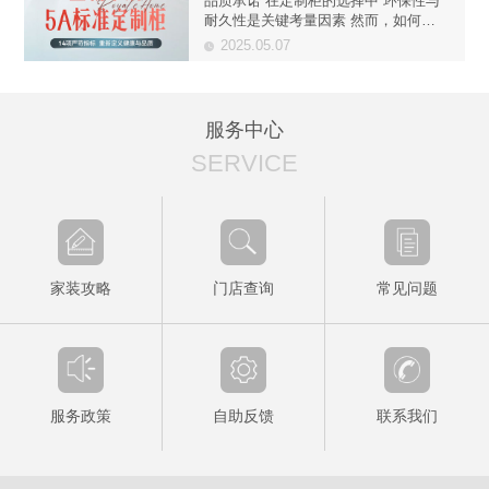
品质承诺 在定制柜的选择中 环保性与
耐久性是关键考量因素 然而，如何验
证商家的宣传…
2025.05.07
服务中心
SERVICE
家装攻略
门店查询
常见问题
服务政策
自助反馈
联系我们