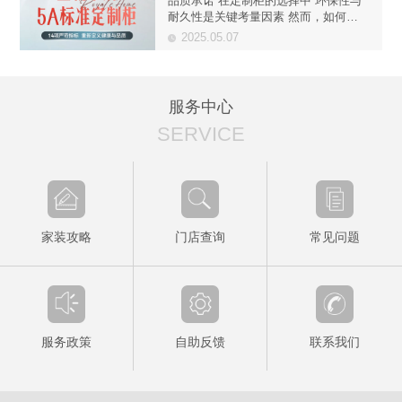
品质承诺 在定制柜的选择中 环保性与
耐久性是关键考量因素 然而，如何验
证商家的宣传…
2025.05.07
服务中心
SERVICE
家装攻略
门店查询
常见问题
服务政策
自助反馈
联系我们