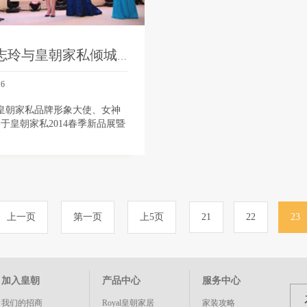
女神林志玲与皇朝家私倾城之约 现身春季新品展
16
，皇朝家私品牌形象大使、女神
于皇朝家私2014春季新品展暨
仪式现场，一身宝蓝色鱼尾礼服
大方的优雅形象，露面即引发全
当…
上一页
第一页
上5页
21
22
23
加入皇朝
产品中心
服务中心
我们的招商
Royal皇朝家居
家装攻略