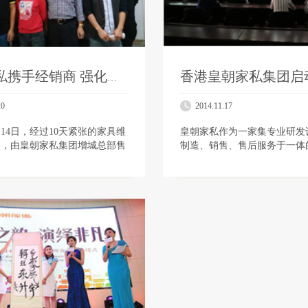
皇朝家私携手经销商 强化终端售后服务
20
2014.11.17
1月14日，经过10天紧张的家具维
皇朝家私作为一家集专业研发
习，由皇朝家私集团增城总部售
制造、销售、售后服务于一体
举办的“皇朝家私家具维修培
司，一直以来都非常注重人才
次落下圆满的帷幕。据了解，
用，为更好地为企业定向培养
学生尽早认识、融入…