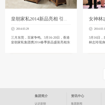
皇朝家私2014新品亮相 引爆春季新潮流
2014.03.29
2014.03.
三月东莞，百家争鸣。3月16-20日，香港
3月16日
皇朝家私集团携2014春季新品盛装亮相东
林志玲现身
莞厚街第31届名家具（东莞）国际家具展
客户签约
览会。本次参展的新品有 “乌金本色”，
尽显完美
…
场关注。
集团简介
资讯中心
认识皇朝
集团新闻