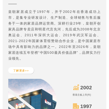
皇朝家居成立于1997年，并于2002年在香港成功上
市，是集专业研发设计、生产制造、全球销售与售后服
务于一体的家居品牌运营商。深耕行业29年，皇朝开创
家具品牌专卖店和明星代言先河，先后成为2008年北京
奥运会、2011年深圳大运会、2019年武汉军运会、
2021-2022年国家体育馆赞助合作企业，是中国家居市
场中具有影响力的品牌之一。2022年至2026年，皇朝
家居连续五年登榜“中国500最具价值品牌”，品牌实力行
业领先。
了解更多>>
2002
香港主板上市[年]
1997