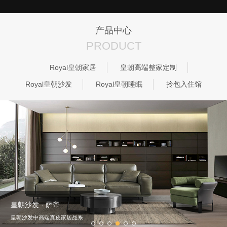
产品中心
PRODUCT
Royal皇朝家居
皇朝高端整家定制
Royal皇朝沙发
Royal皇朝睡眠
拎包入住馆
皇朝沙发 · 萨帝
皇朝沙发中高端真皮家居品系