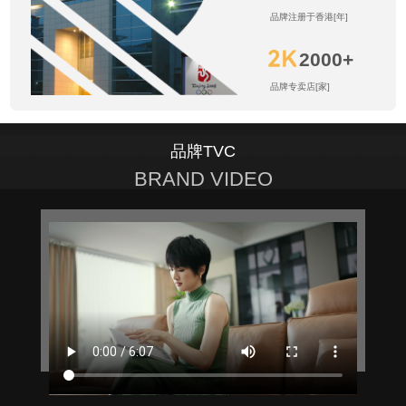
品牌注册于香港[年]
2000+
品牌专卖店[家]
品牌TVC
BRAND VIDEO