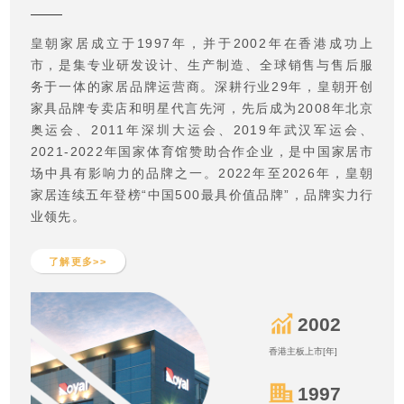
皇朝家居成立于1997年，并于2002年在香港成功上
市，是集专业研发设计、生产制造、全球销售与售后服
务于一体的家居品牌运营商。深耕行业29年，皇朝开创
家具品牌专卖店和明星代言先河，先后成为2008年北京
奥运会、2011年深圳大运会、2019年武汉军运会、
2021-2022年国家体育馆赞助合作企业，是中国家居市
场中具有影响力的品牌之一。2022年至2026年，皇朝
家居连续五年登榜“中国500最具价值品牌”，品牌实力行
业领先。
了解更多>>
2002
香港主板上市[年]
1997