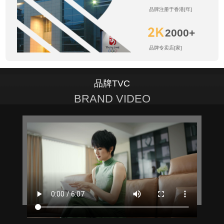
品牌注册于香港[年]
2000+
品牌专卖店[家]
品牌TVC
BRAND VIDEO