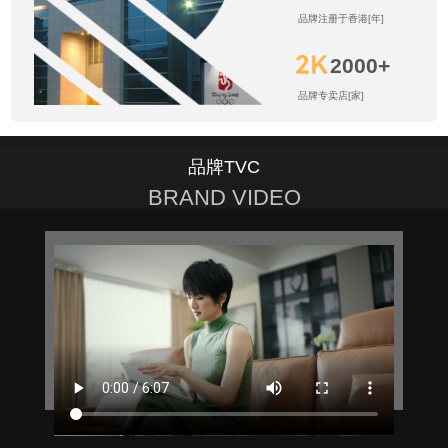
品牌注册于香港[年]
2000+
品牌专卖店[家]
品牌TVC
BRAND VIDEO