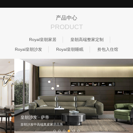
产品中心
PRODUCT
Royal皇朝家居
皇朝高端整家定制
Royal皇朝沙发
Royal皇朝睡眠
拎包入住馆
皇朝沙发 · 萨帝
皇朝沙发中高端真皮家居品系