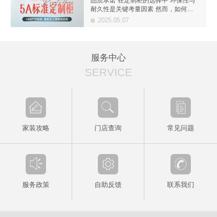
品质承诺 在定制柜的选择中 环保性与
耐久性是关键考量因素 然而，如何验
证商家的宣传…
2025.05.07
服务中心
SERVICE
家装攻略
门店查询
常见问题
服务政策
自助反馈
联系我们