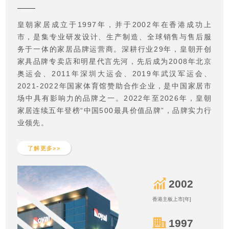
皇朝家居成立于1997年，并于2002年在香港成功上
市，是集专业研发设计、生产制造、全球销售与售后服
务于一体的家居品牌运营商。深耕行业29年，皇朝开创
家具品牌专卖店和明星代言先河，先后成为2008年北京
奥运会、2011年深圳大运会、2019年武汉军运会、
2021-2022年国家体育馆赞助合作企业，是中国家居市
场中具有影响力的品牌之一。2022年至2026年，皇朝
家居连续五年登榜“中国500最具价值品牌”，品牌实力行
业领先。
了解更多>>
2002
香港主板上市[年]
1997