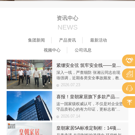
资讯中心
NEWS
集团新闻
产品资讯
最新活动
视频中心
公司讯息
紧绷安全弦 筑牢安全线——皇朝家居开展安全生产专项排查整治行动
深入一线，严查细防 张湘云同志在现
场强调，近期各类安全事故频发，教训
极其深刻，必须引…
2026.07.23
喜报！皇朝家居旗下多款产品入驻全国商业质量监测服务平台，彰显品质硬实力
这一国家级权威认可，不仅是对企业坚
守品质初心的有力印证，更标志着“皇
朝制造”正加速融入“中国质造”的…
2026.07.14
皇朝家居5A标准定制柜：14项严苛指标，重新定义健康与品质