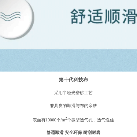
第十代科技布
采用半哑光磨砂工艺
兼具皮的顺滑与布的亲肤
2
表面有
10000个/m
个微型透气孔，透气性佳
舒适顺滑
安全环保
耐刮耐磨