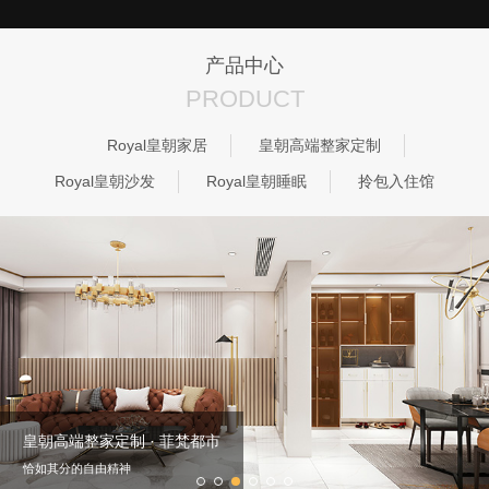
产品中心
PRODUCT
Royal皇朝家居
皇朝高端整家定制
Royal皇朝沙发
Royal皇朝睡眠
拎包入住馆
皇朝高端整家定制 · 菲梵都市
恰如其分的自由精神