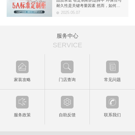
品质承诺 在定制柜的选择中 环保性与
耐久性是关键考量因素 然而，如何验
证商家的宣传…
2025.05.07
服务中心
SERVICE
家装攻略
门店查询
常见问题
服务政策
自助反馈
联系我们