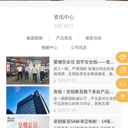
资讯中心
NEWS
集团新闻
产品资讯
最新活动
视频中心
公司讯息
紧绷安全弦 筑牢安全线——皇朝家居开展安全生产专项排查整治行动
深入一线，严查细防 张湘云同志在现
场强调，近期各类安全事故频发，教训
极其深刻，必须引…
2026.07.23
喜报！皇朝家居旗下多款产品入驻全国商业质量监测服务平台，彰显品质硬实力
这一国家级权威认可，不仅是对企业坚
守品质初心的有力印证，更标志着“皇
朝制造”正加速融入“中国质造”的…
2026.07.14
皇朝家居5A标准定制柜：14项严苛指标，重新定义健康与品质