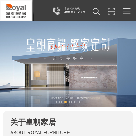
客服/招商热线
400-888-2383
关于皇朝家居
ABOUT ROYAL FURNITURE