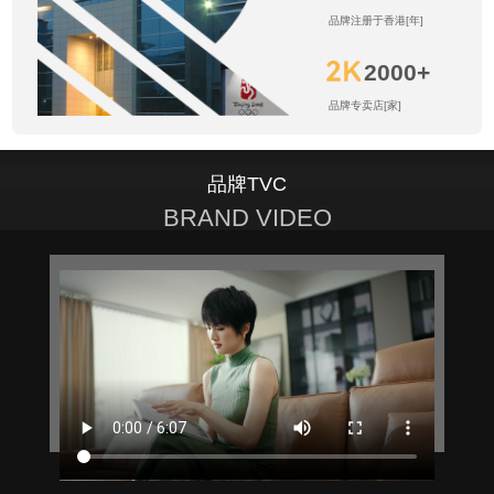
品牌注册于香港[年]
2000+
品牌专卖店[家]
品牌TVC
BRAND VIDEO