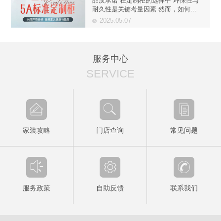
品质承诺 在定制柜的选择中 环保性与
耐久性是关键考量因素 然而，如何验
证商家的宣传…
2025.05.07
服务中心
SERVICE
家装攻略
门店查询
常见问题
服务政策
自助反馈
联系我们