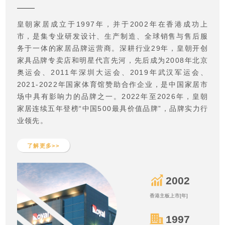
皇朝家居成立于1997年，并于2002年在香港成功上
市，是集专业研发设计、生产制造、全球销售与售后服
务于一体的家居品牌运营商。深耕行业29年，皇朝开创
家具品牌专卖店和明星代言先河，先后成为2008年北京
奥运会、2011年深圳大运会、2019年武汉军运会、
2021-2022年国家体育馆赞助合作企业，是中国家居市
场中具有影响力的品牌之一。2022年至2026年，皇朝
家居连续五年登榜“中国500最具价值品牌”，品牌实力行
业领先。
了解更多>>
2002
香港主板上市[年]
1997