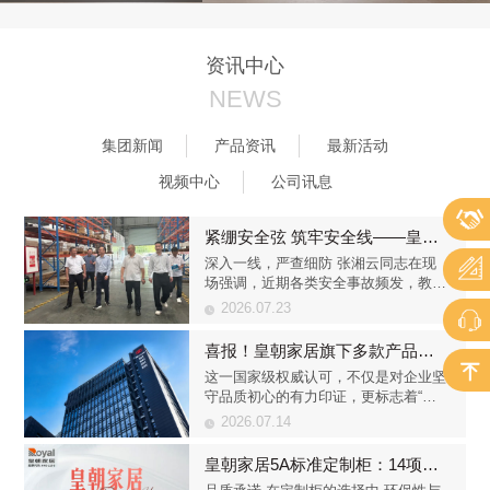
资讯中心
NEWS
集团新闻
产品资讯
最新活动
视频中心
公司讯息
紧绷安全弦 筑牢安全线——皇朝家居开展安全生产专项排查整治行动
深入一线，严查细防 张湘云同志在现
场强调，近期各类安全事故频发，教训
极其深刻，必须引…
2026.07.23
喜报！皇朝家居旗下多款产品入驻全国商业质量监测服务平台，彰显品质硬实力
这一国家级权威认可，不仅是对企业坚
守品质初心的有力印证，更标志着“皇
朝制造”正加速融入“中国质造”的…
2026.07.14
皇朝家居5A标准定制柜：14项严苛指标，重新定义健康与品质