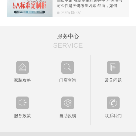
品质承诺 在定制柜的选择中 环保性与
耐久性是关键考量因素 然而，如何验
证商家的宣传…
2025.05.07
服务中心
SERVICE
家装攻略
门店查询
常见问题
服务政策
自助反馈
联系我们